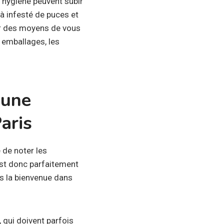
l’hygiène peuvent subir
jà infesté de puces et
r des moyens de vous
 emballages, les
 une
Paris
é de noter les
est donc parfaitement
s la bienvenue dans
 qui doivent parfois