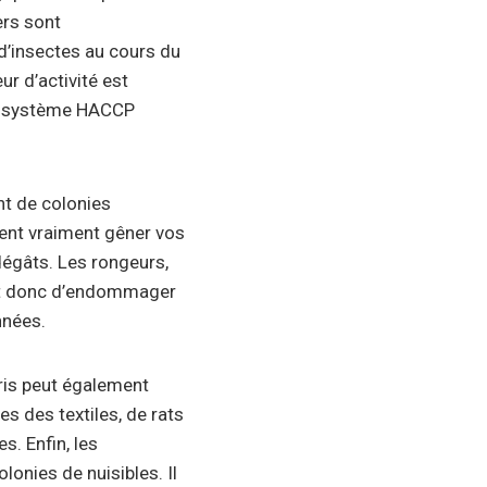
ers sont
d’insectes au cours du
r d’activité est
le système HACCP
nt de colonies
vent vraiment gêner vos
dégâts. Les rongeurs,
uent donc d’endommager
nnées.
aris peut également
es des textiles, de rats
s. Enfin, les
lonies de nuisibles. Il