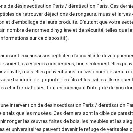
ons de désinsectisation Paris / dératisation Paris. Ces derni
ptibles de retrouver déjections de rongeurs, mues et larves 
n et d’emballage de leurs produits. D’autant que votre secteu
ain nombre de normes d’hygiène et de sécurité, telles que 
informations sur ce dispositif).
ux sont eux aussi susceptibles d’accueillir le développeme
que soient les espèces concernées, non seulement elles peu
r activité, mais elles peuvent aussi occasionner de sérieux 
aise habitude de grignoter les fils et les câbles. Ils risq
es et informatiques, tout en menaçant l’intégrité de vos do
 une intervention de désinsectisation Paris / dératisation P
els tels que les musées. Ces derniers sont la cible de parasit
nir ronger les œuvres faites de bois, les meubles et les siège
s et universitaires peuvent devenir le refuge de véritables co