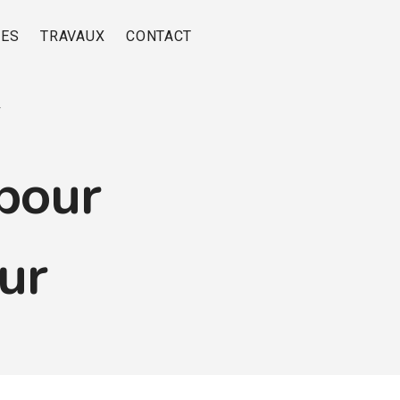
RES
TRAVAUX
CONTACT
r
pour
eur