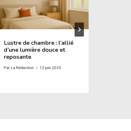
Lustre de chambre : l’allié
Comment
d’une lumière douce et
une sus
reposante
Par
La réda
Par
La Rédaction
12 juin 2025