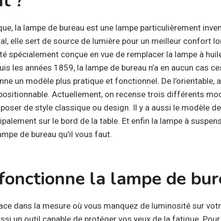
t ?
e, la lampe de bureau est une lampe particulièrement inven
al, elle sert de source de lumière pour un meilleur confort lo
té spécialement conçue en vue de remplacer la lampe à huile,
is les années 1859, la lampe de bureau n’a en aucun cas ces
enne un modèle plus pratique et fonctionnel. De l’orientable, 
 repositionnable. Actuellement, on recense trois différents m
poser de style classique ou design. Il y a aussi le modèle d
cipalement sur le bord de la table. Et enfin la lampe à suspen
ampe de bureau qu’il vous faut.
onctionne la lampe de bur
icace dans la mesure où vous manquez de luminosité sur votre
si un outil capable de protéger vos yeux de la fatigue. Pour 