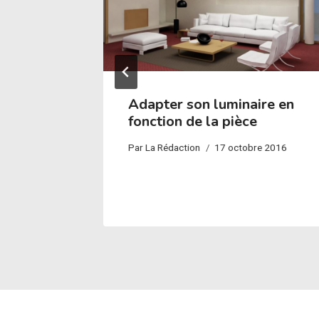
s
Adapter son luminaire en
s led ?
fonction de la pièce
bre 2017
Par
La Rédaction
17 octobre 2016