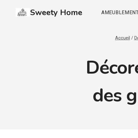
Aller
Sweety Home
au
AMEUBLEMEN
contenu
Accueil
/
D
Décore
des g