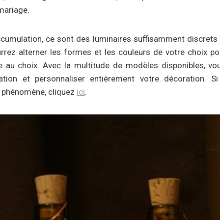
mariage.
ccumulation, ce sont des luminaires suffisamment discrets 
ourrez alterner les formes et les couleurs de votre choix p
 au choix. Avec la multitude de modèles disponibles, vou
ation et personnaliser entièrement votre décoration. S
 phénomène, cliquez
ici
.