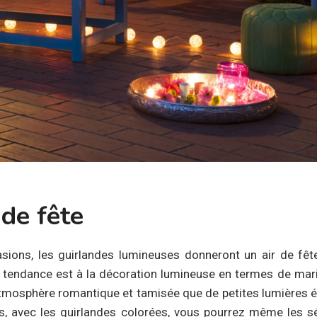
de fête
sions, les guirlandes lumineuses donneront un air de fête
la tendance est à la décoration lumineuse en termes de maria
atmosphère romantique et tamisée que de petites lumières é
s, avec les guirlandes colorées, vous pourrez même les s