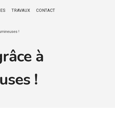
RES
TRAVAUX
CONTACT
lumineuses !
grâce à
uses !