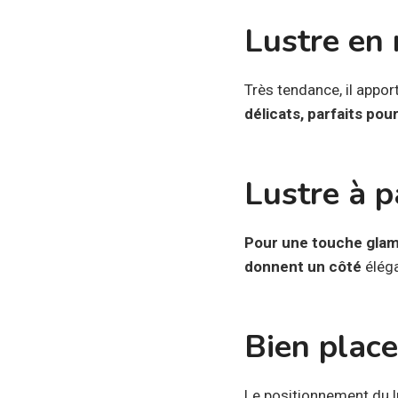
Lustre en
Très tendance, il appo
délicats, parfaits po
Lustre à p
Pour une touche glamo
donnent un côté
élég
Bien place
Le positionnement du lu