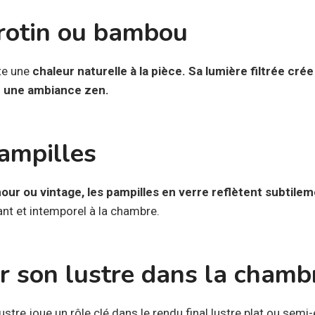
 rotin ou bambou
rte une
chaleur naturelle à la pièce. Sa lumière filtrée cré
ur une ambiance zen.
ampilles
ur ou vintage, les pampilles en verre reflètent subtileme
ant et intemporel à la chambre.
r son lustre dans la chamb
stre joue un rôle clé dans le rendu final.lustre plat ou semi