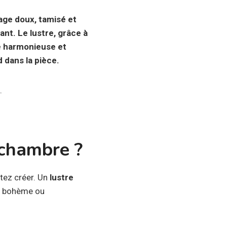
age doux, tamisé et
ant. Le lustre, grâce à
re harmonieuse et
d dans la pièce.
.
 chambre ?
tez créer. Un
lustre
re bohème ou