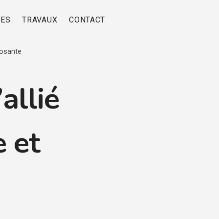
RES
TRAVAUX
CONTACT
posante
allié
 et