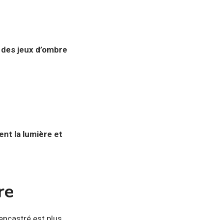
e des jeux d’ombre
nt la lumière et
re
-encastré est plus