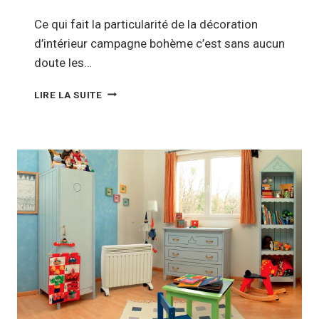
Ce qui fait la particularité de la décoration
d’intérieur campagne bohème c’est sans aucun
doute les…
POUR
LIRE LA SUITE
UNE
DÉCORATION
D’INTÉRIEUR
NATURE
ET
PLEINE
DE
CHARME,
OPTEZ
POUR
LE
STYLE
CAMPAGNE
BOHÈME