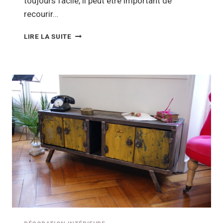
toujours facile, il peut être important de
recourir…
HOME
LIRE LA SUITE
STAGING,
UN
PEU
DE
DÉCO
POUR
VENDRE
VOTRE
BIEN
IMMOBILIER