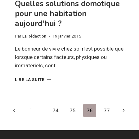
Quelles solutions domotique
pour une habitation
aujourd’hui ?
Par
La Rédaction
19 janvier 2015
Le bonheur de vivre chez soi n’est possible que
lorsque certains facteurs, physiques ou
immatériels, sont…
QUELLES
LIRE LA SUITE
SOLUTIONS
DOMOTIQUE
POUR
UNE
Navigation
Page
Page
1
…
74
75
76
77
HABITATION
AUJOURD’HUI
de
précédente
suivant
?
page