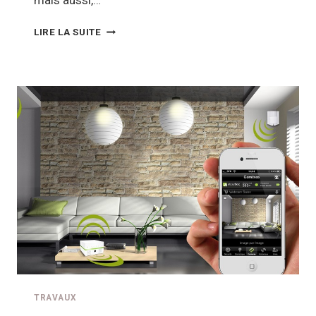
mais aussi,…
QUELS
LIRE LA SUITE
MATÉRIAUX
ÉCOLOGIQUES
POUR
L’ISOLATION
THERMIQUE
DE
LA
MAISON
?
TRAVAUX