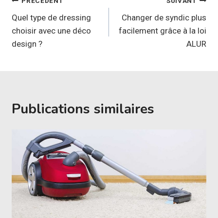
Navigation
PRÉCÉDENT
SUIVANT
de
Quel type de dressing
Changer de syndic plus
choisir avec une déco
facilement grâce à la loi
l’article
design ?
ALUR
Publications similaires