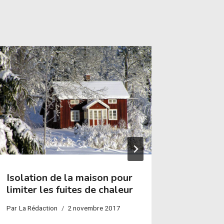
Isolation de la maison pour
Diagnos
limiter les fuites de chaleur
lits
Par
La Rédaction
2 novembre 2017
Par
La réda