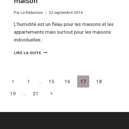
maison
Par
La Rédaction
22 septembre 2016
L’humidité est un fléau pour les maisons et les
appartements mais surtout pour les maisons
individuelles…
QUELQUES
LIRE LA SUITE
SOLUTIONS
POUR
STOPPER
L’HUMIDITÉ
Navigation
Page
1
…
15
16
17
18
DANS
UNE
de
précédente
Page
19
…
21
MAISON
page
suivante