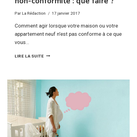
non-conformité : que faire ?
Par
La Rédaction
17 janvier 2017
Comment agir lorsque votre maison ou votre
appartement neuf n’est pas conforme à ce que
vous…
LOGEMENT
LIRE LA SUITE
NEUF,
MALFAÇONS
ET
NON-
CONFORMITÉ
:
QUE
FAIRE
?