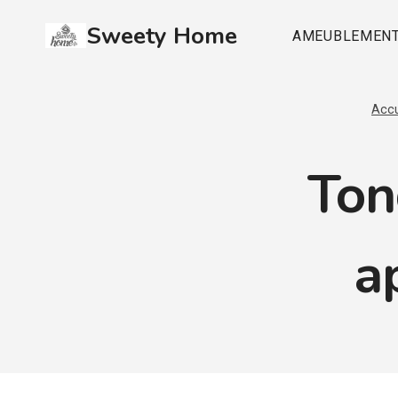
Aller
Sweety Home
au
AMEUBLEMEN
contenu
Accu
Ton
ap