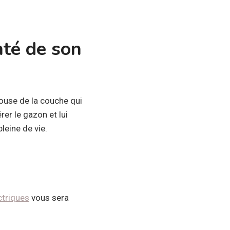
nté de son
louse de la couche qui
rer le gazon et lui
leine de vie.
ctriques
vous sera