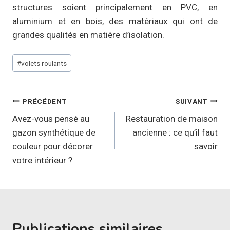
structures soient principalement en PVC, en
aluminium et en bois, des matériaux qui ont de
grandes qualités en matière d’isolation.
Étiquettes
#
volets roulants
de
la
Navigation
publication :
PRÉCÉDENT
SUIVANT
de
Avez-vous pensé au
Restauration de maison
gazon synthétique de
ancienne : ce qu’il faut
l’article
couleur pour décorer
savoir
votre intérieur ?
Publications similaires