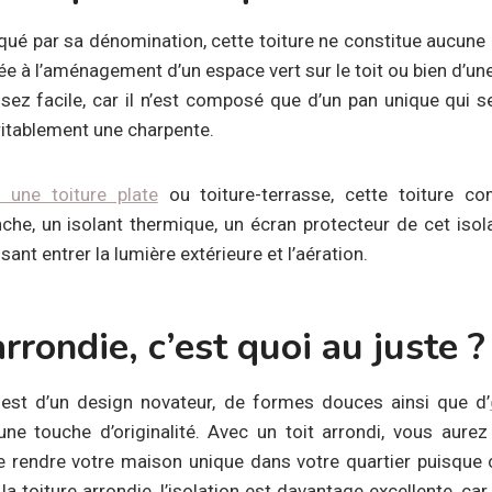
qué par sa dénomination, cette toiture ne constitue aucune p
e à l’aménagement d’un espace vert sur le toit ou bien d’une 
ssez facile, car il n’est composé que d’un pan unique qui 
ritablement une charpente.
 une toiture plate
ou toiture-terrasse, cette toiture c
che, un isolant thermique, un écran protecteur de cet isola
sant entrer la lumière extérieure et l’aération.
arrondie, c’est quoi au juste ?
est d’un design novateur, de formes douces ainsi que d’
e touche d’originalité. Avec un toit arrondi, vous aur
rendre votre maison unique dans votre quartier puisque ce
la toiture arrondie, l’isolation est davantage excellente, car