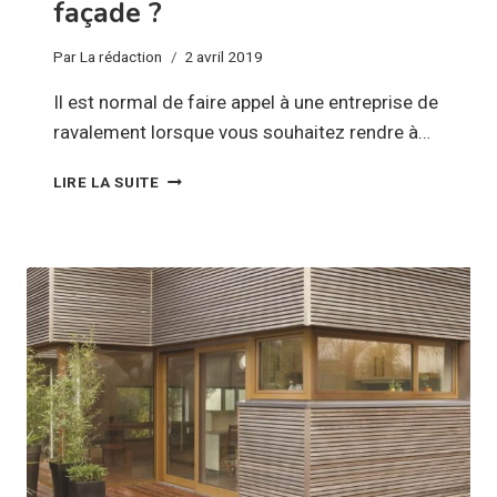
façade ?
Par
La rédaction
2 avril 2019
Il est normal de faire appel à une entreprise de
ravalement lorsque vous souhaitez rendre à…
QUELS
LIRE LA SUITE
SONT
LES
RISQUES
D’UN
MAUVAIS
RAVALEMENT
DE
FAÇADE
?