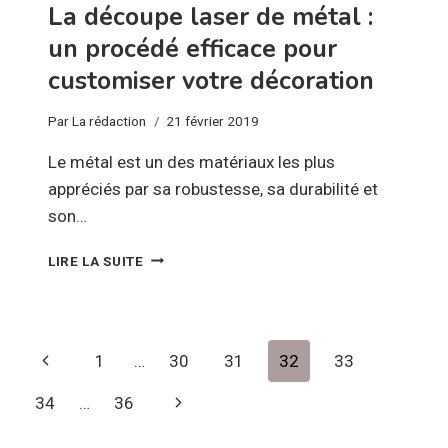
La découpe laser de métal :
un procédé efficace pour
customiser votre décoration
Par
La rédaction
21 février 2019
Le métal est un des matériaux les plus
appréciés par sa robustesse, sa durabilité et
son…
LA
LIRE LA SUITE
DÉCOUPE
LASER
DE
MÉTAL
Navigation
Page
1
…
30
31
32
33
:
UN
de
précédente
Page
34
…
36
PROCÉDÉ
page
EFFICACE
suivante
POUR