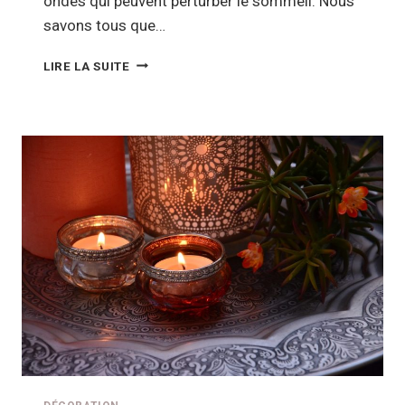
ondes qui peuvent perturber le sommeil. Nous
savons tous que…
LA
LIRE LA SUITE
TÉLÉVISION
DANS
LA
CHAMBRE,
UNE
BONNE
IDÉE
?