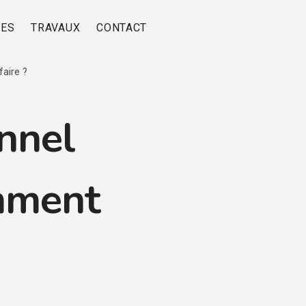
RES
TRAVAUX
CONTACT
aire ?
nnel
mment