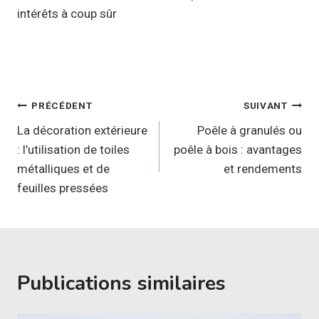
intérêts à coup sûr
Navigation
PRÉCÉDENT
SUIVANT
de
La décoration extérieure
Poêle à granulés ou
: l’utilisation de toiles
poêle à bois : avantages
l’article
métalliques et de
et rendements
feuilles pressées
Publications similaires