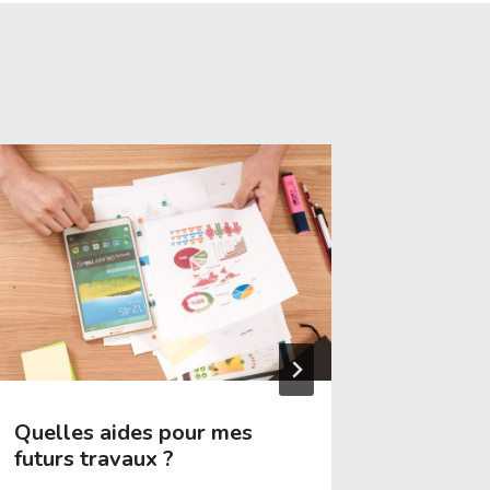
Quelles aides pour mes
Install
futurs travaux ?
électri
conseil