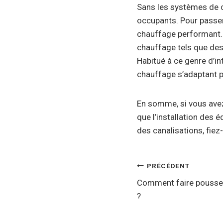
Sans les systèmes de c
occupants. Pour passer
chauffage performant. 
chauffage tels que des
Habitué à ce genre d’in
chauffage s’adaptant p
En somme, si vous avez
que l’installation des 
des canalisations, fiez
Navigatio
PRÉCÉDENT
Comment faire pousser
de
?
l’article