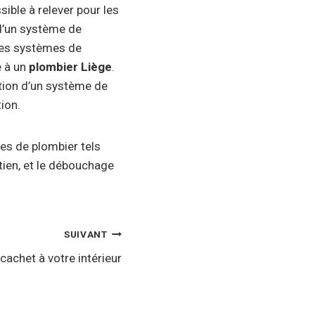
ible à relever pour les
 d’un système de
 des systèmes de
e à un
pl
ombier Liège
.
eption d’un système de
ion.
es de plombier tels
etien, et le débouchage
SUIVANT
cachet à votre intérieur