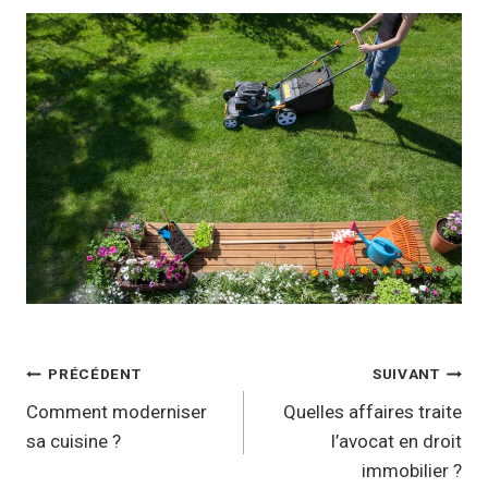
Navigation
PRÉCÉDENT
SUIVANT
de
Comment moderniser
Quelles affaires traite
sa cuisine ?
l’avocat en droit
l’article
immobilier ?