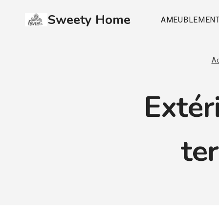
Aller
Sweety Home
au
AMEUBLEMEN
contenu
Ac
Extéri
ter