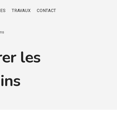
RES
TRAVAUX
CONTACT
ins
rer les
dins