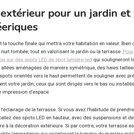
extérieur pour un jardin et
éeriques
t la touche finale qui mettra votre habitation en valeur. Bien 
 nuit tombée, tout en valorisant le jardin ou la terrasse.
Pour 
hoix sur des spots LED de spot lumière-led
qui souligneront l
llées aménagées de manière symétrique, des haies taillées
s spots orientés vers le haut permettent de souligner avec pré
ent votre jardin, ceux qui sont dirigés vers le bas ou install
e impression d’espace.
l’éclairage de la terrasse. Si vous avez l’habitude de prendr
stallez des spots LED en hauteur, avec des suspensions et de
e à la décoration extérieure. Si par contre, votre terrasse e
 petits lampadaires qui orienteront la lumière de manière préc