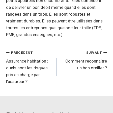
petits appareils non encombrants. Elles continuent
de délivrer un bon débit même quand elles sont
rangées dans un tiroir. Elles sont robustes et
vraiment durables. Elles peuvent être utilisées dans
toutes les entreprises quel que soit leur taille (TPE,
PME, grandes enseignes, etc.)
Navigation
PRÉCÉDENT
SUIVANT
de
Assurance habitation :
Comment reconnaître
quels sont les risques
un bon oreiller ?
l’article
pris en charge par
l’assureur ?