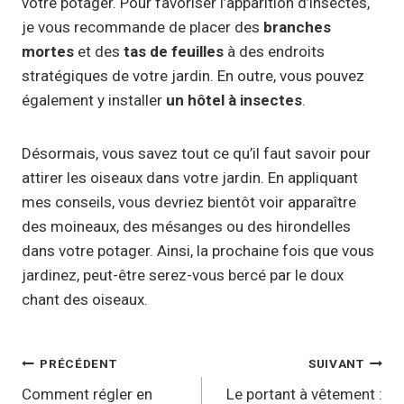
votre potager. Pour favoriser l’apparition d’insectes,
je vous recommande de placer des
branches
mortes
et des
tas de feuilles
à des endroits
stratégiques de votre jardin. En outre, vous pouvez
également y installer
un hôtel à insectes
.
Désormais, vous savez tout ce qu’il faut savoir pour
attirer les oiseaux dans votre jardin. En appliquant
mes conseils, vous devriez bientôt voir apparaître
des moineaux, des mésanges ou des hirondelles
dans votre potager. Ainsi, la prochaine fois que vous
jardinez, peut-être serez-vous bercé par le doux
chant des oiseaux.
Navigation
PRÉCÉDENT
SUIVANT
de
Comment régler en
Le portant à vêtement :