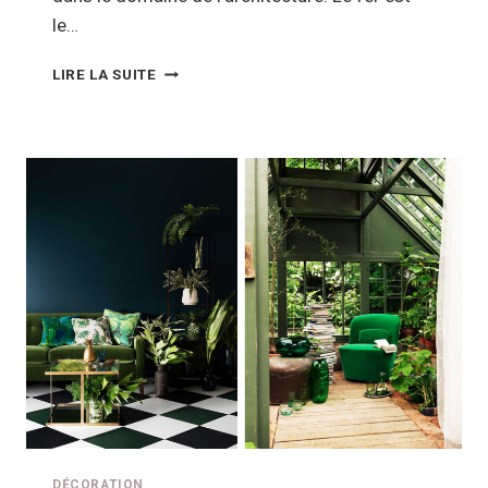
le…
LA
LIRE LA SUITE
FERRONNERIE
OU
L’ART
DE
LA
DÉCORATION
AVEC
LE
FER
DÉCORATION