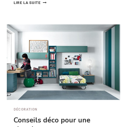
POURQUOI
LIRE LA SUITE
NE
PAS
AGRANDIR
VOTRE
INTÉRIEUR
AVEC
UNE
VERRIÈRE
SUR
MESURE
?
DÉCORATION
Conseils déco pour une