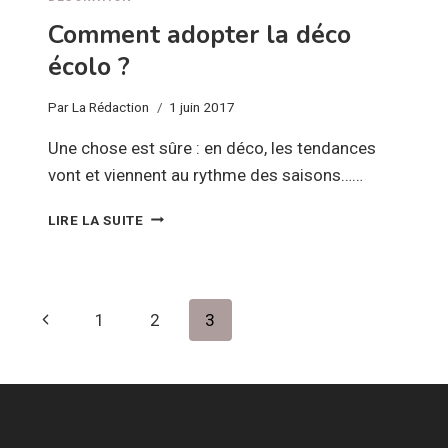
Comment adopter la déco
écolo ?
Par
La Rédaction
1 juin 2017
Une chose est sûre : en déco, les tendances
vont et viennent au rythme des saisons……
COMMENT
LIRE LA SUITE
ADOPTER
LA
DÉCO
ÉCOLO
Navigation
Page
1
2
3
?
de
précédente
page