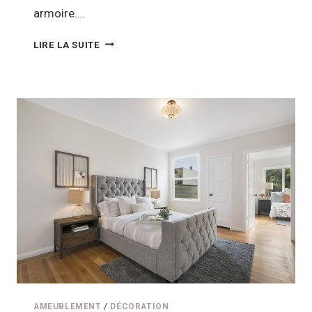
armoire….
QUEL
LIRE LA SUITE
TYPE
DE
DRESSING
CHOISIR
AVEC
UNE
DÉCO
DESIGN
?
AMEUBLEMENT
/
DÉCORATION