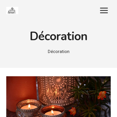
Aller
au
contenu
Décoration
Décoration