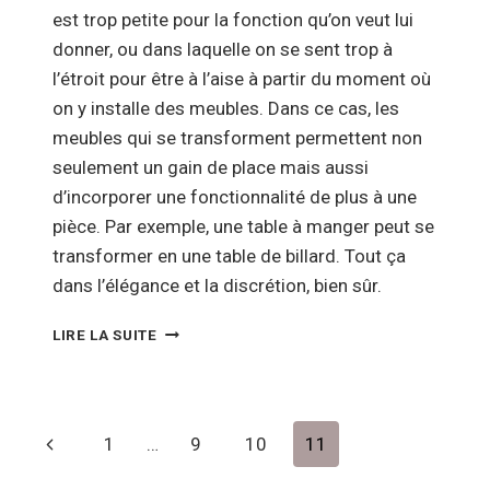
est trop petite pour la fonction qu’on veut lui
donner, ou dans laquelle on se sent trop à
l’étroit pour être à l’aise à partir du moment où
on y installe des meubles. Dans ce cas, les
meubles qui se transforment permettent non
seulement un gain de place mais aussi
d’incorporer une fonctionnalité de plus à une
pièce. Par exemple, une table à manger peut se
transformer en une table de billard. Tout ça
dans l’élégance et la discrétion, bien sûr.
LES
LIRE LA SUITE
MEUBLES
MODULABLES
:
PARFAITS
Navigation
Page
1
…
9
10
11
POUR
LES
de
précédente
PETITS