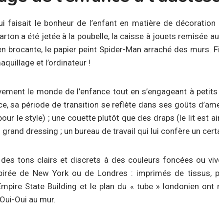
qui faisait le bonheur de l’enfant en matière de décoratio
rton a été jetée à la poubelle, la caisse à jouets remisée au
n brocante, le papier peint Spider-Man arraché des murs. Fin
maquillage et l’ordinateur !
vement le monde de l’enfance tout en s’engageant à petits p
ce, sa période de transition se reflète dans ses goûts d’ame
r le style) ; une couette plutôt que des draps (le lit est ain
 grand dressing ; un bureau de travail qui lui confère un cert
des tons clairs et discrets à des couleurs foncées ou vi
spirée de New York ou de Londres : imprimés de tissus, pa
pire State Building et le plan du « tube » londonien ont
e Oui-Oui au mur.