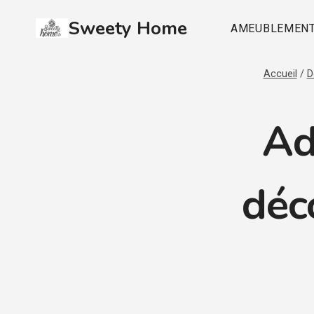
Aller
Sweety Home
au
AMEUBLEMEN
contenu
Accueil
/
D
Ad
déc