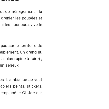
n et d’aménagement : la
 grenier, les poupées et
i les nounours, vive le
as sur le territoire de
ublement. Un grand lit,
si plus rapide à faire) ;
ain sérieux.
ves. L’ambiance se veut
piers peints, stickers,
 remplacé le GI Joe sur