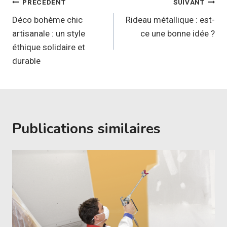
Navigation
PRÉCÉDENT
SUIVANT
de
Déco bohème chic
Rideau métallique : est-
artisanale : un style
ce une bonne idée ?
l’article
éthique solidaire et
durable
Publications similaires