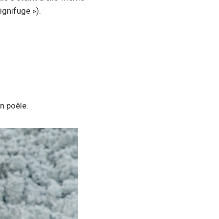
ignifuge »).
n poêle.