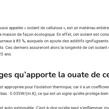
ussi appelée « isolant de cellulose », est un matériau entière
la maison de façon écologique. En effet, cet isolant est const
ournaux à 85 %, auxquels on ajoute des additifs ignifugeants
ts. Ces derniers assureront alors la longévité de cet isolant 
25 ans.
ges qu’apporte la ouate de c
t appropriée pour l’isolation thermique, car il a un coefficie
as : 0.035W/(m.K), ce qui est un signe qu’elle protège bien 
st auto-extinguible. C’est-à-dire qu’elle peut s’enflammer, m