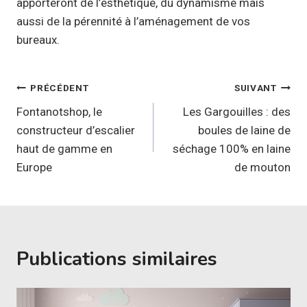
apporteront de l’esthétique, du dynamisme mais
aussi de la pérennité à l’aménagement de vos
bureaux.
Navigation
PRÉCÉDENT
SUIVANT
de
Fontanotshop, le
Les Gargouilles : des
constructeur d’escalier
boules de laine de
l’article
haut de gamme en
séchage 100% en laine
Europe
de mouton
Publications similaires