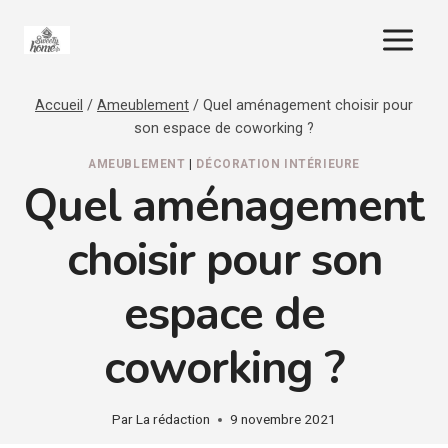
Aller
au
contenu
Accueil
/
Ameublement
/
Quel aménagement choisir pour
son espace de coworking ?
AMEUBLEMENT
|
DÉCORATION INTÉRIEURE
Quel aménagement
choisir pour son
espace de
coworking ?
Par
La rédaction
9 novembre 2021