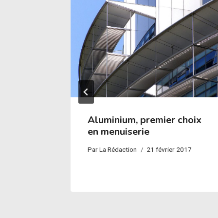
tions
Aluminium, premier choix
ur
en menuiserie
Par
La Rédaction
21 février 2017
bre 2016