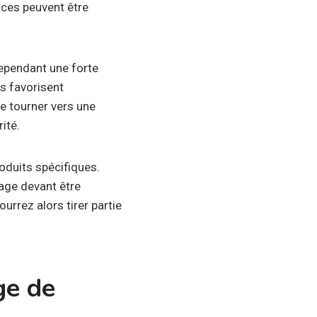
nces peuvent être
cependant une forte
rs favorisent
se tourner vers une
ité.
oduits spécifiques.
age devant être
urrez alors tirer partie
ge de