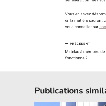
semblera comme neuve, 
Vous en savez désorma
en la matière sauront
vous conseiller sur
com
Navigatio
PRÉCÉDENT
Matelas à mémoire de
de
fonctionne ?
l’article
Publications simil