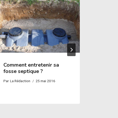
Comment entretenir sa
Revêtem
fosse septique ?
différe
Par
La Rédaction
25 mai 2016
Par
La Réda