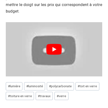
mettre le doigt sur les prix qui correspondent à votre
budget.
Étiquettes
#
lumière
#
luminosité
#
polycarbonate
#
toit en verre
de
#
toiture en verre
#
travaux
#
verre
la
publication :