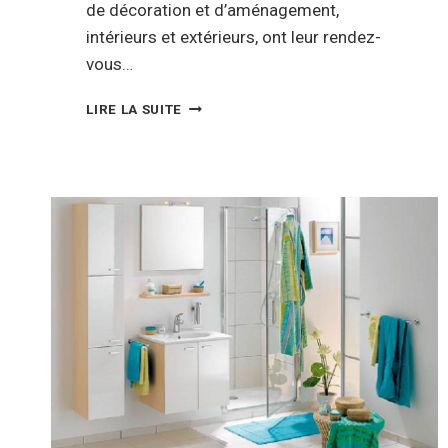
de décoration et d’aménagement,
intérieurs et extérieurs, ont leur rendez-
vous…
LE
LIRE LA SUITE
SALON
MAISON
ET
TRAVAUX,
LE
RENDEZ-
VOUS
DES
PASSIONNÉS