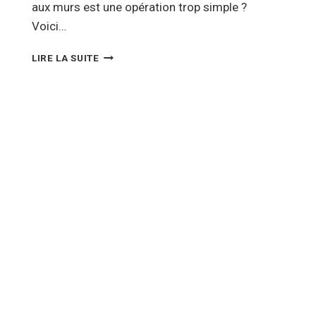
aux murs est une opération trop simple ?
Voici…
COMMENT
LIRE LA SUITE
POSER
DU
PAPIER
PEINT
AU
PLAFOND
EN
3
ÉTAPES
?