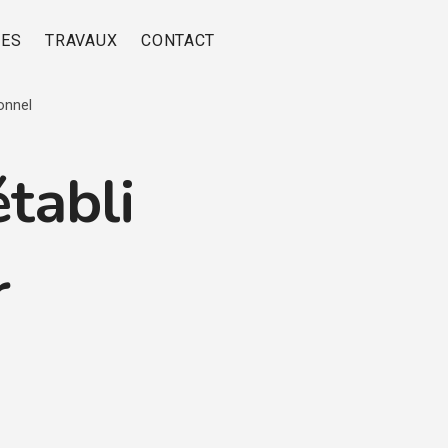
RES
TRAVAUX
CONTACT
ionnel
établi
r