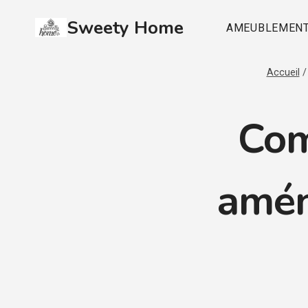
Aller
Sweety Home
au
AMEUBLEMEN
contenu
Accueil
/
Com
amén