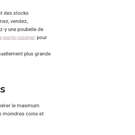
et des stocks
riez, vendez,
ez-y une poubelle de
e-porte-cuisine/
pour
isuellement plus grande
ns
ibérer le maximum
es moindres coins et