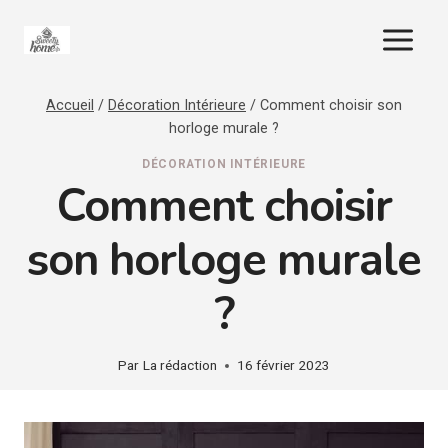
Aller
au
contenu
Accueil
/
Décoration Intérieure
/
Comment choisir son
horloge murale ?
DÉCORATION INTÉRIEURE
Comment choisir
son horloge murale
?
Par
La rédaction
16 février 2023