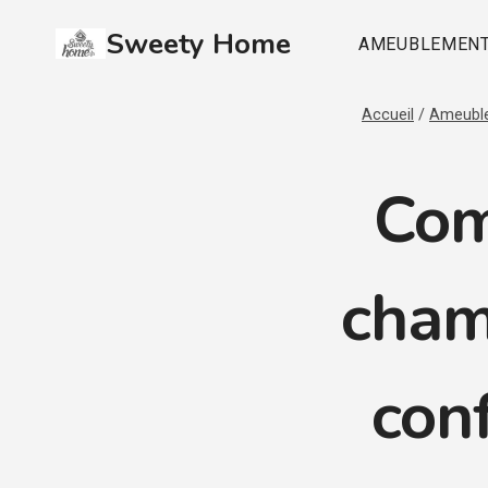
Aller
Sweety Home
au
AMEUBLEMEN
contenu
Accueil
/
Ameubl
Com
cham
conf