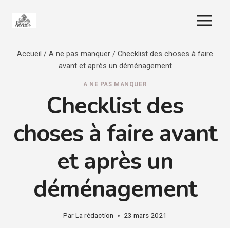
Aller
au
contenu
Accueil
/
A ne pas manquer
/
Checklist des choses à faire
avant et après un déménagement
A NE PAS MANQUER
Checklist des
choses à faire avant
et après un
déménagement
Par
La rédaction
23 mars 2021