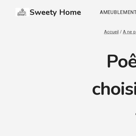
Aller
Sweety Home
au
AMEUBLEMEN
contenu
Accueil
/
A ne 
Poê
chois