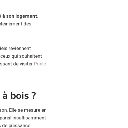
é à son logement
.
 pleinement des
iels reviennent
ceux qui souhaitent
essant de visiter
Poele
à bois ?
son. Elle se mesure en
ppareil insuffisamment
s de puissance