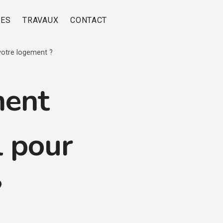
RES
TRAVAUX
CONTACT
votre logement ?
ment
l pour
?