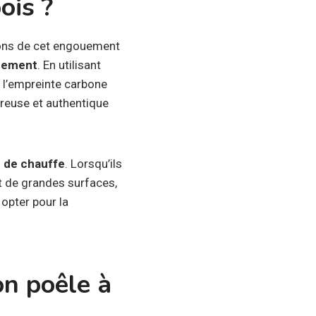
ois ?
sons de cet engouement
nnement
. En utilisant
t l’empreinte carbone
ureuse et authentique
é de chauffe
. Lorsqu’ils
t de grandes surfaces,
 opter pour la
on poêle à