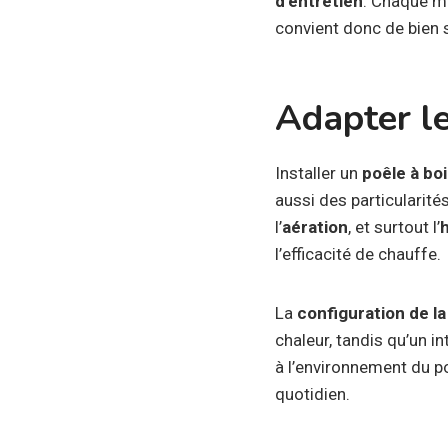
d’entretien
. Chaque m
convient donc de bien 
Adapter l
Installer un
poêle à bo
aussi des particularités
l’
aération
, et surtout l’
h
l’efficacité de chauffe.
La
configuration de la
chaleur, tandis qu’un in
à l’environnement du p
quotidien.