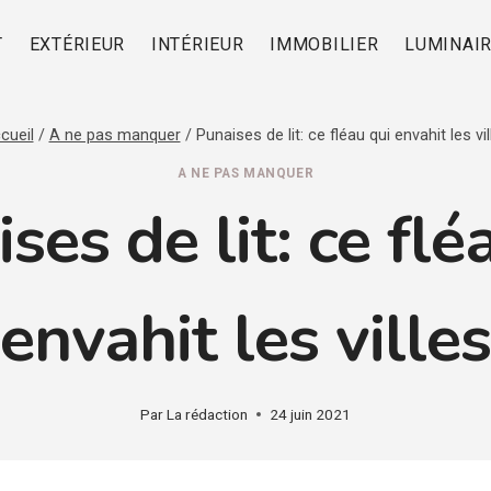
T
EXTÉRIEUR
INTÉRIEUR
IMMOBILIER
LUMINAI
cueil
/
A ne pas manquer
/
Punaises de lit: ce fléau qui envahit les vil
A NE PAS MANQUER
ses de lit: ce flé
envahit les villes
Par
La rédaction
24 juin 2021