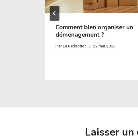
Comment bien organiser un
r
déménagement ?
d jardin
Par
La Rédaction
22 mai 2023
 2022
Laisser un