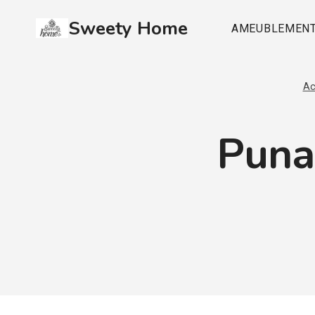
Aller
Sweety Home
au
AMEUBLEMEN
contenu
Ac
Punai