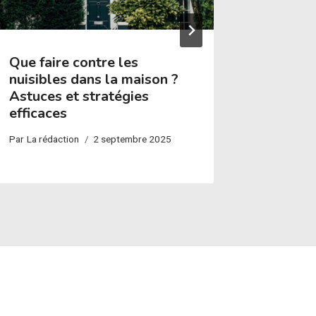
Que faire contre les
Un dépa
nuisibles dans la maison ?
profess
Astuces et stratégies
de qual
efficaces
Par
La réda
Par
La rédaction
2 septembre 2025