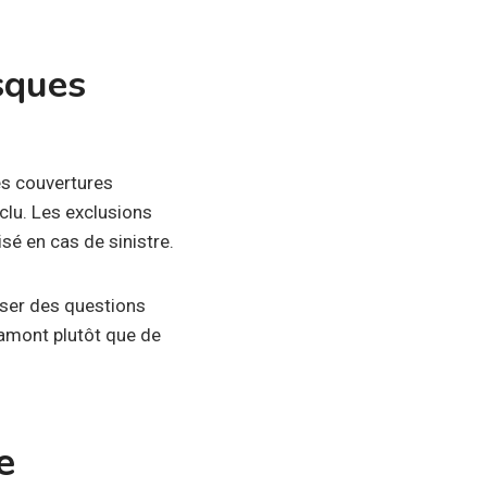
sques
es couvertures
xclu. Les exclusions
sé en cas de sinistre.
oser des questions
 amont plutôt que de
e