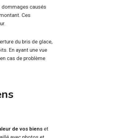
 les dommages causés
 montant. Ces
ur.
rture du bris de glace,
ts. En ayant une vue
 en cas de problème
ens
aleur de vos biens
et
taillé avec photos et