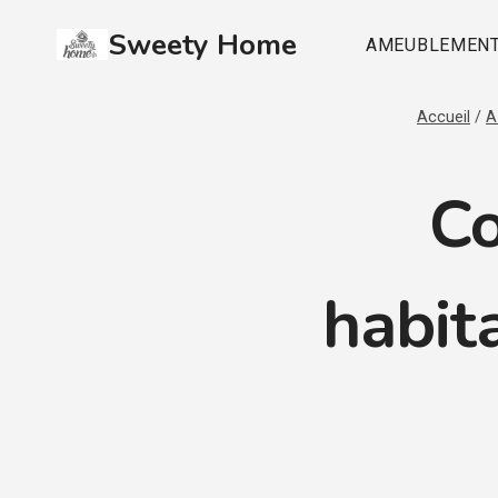
Aller
Sweety Home
au
AMEUBLEMEN
contenu
Accueil
/
A
Co
habit