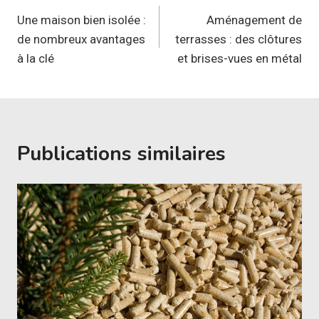
de
Une maison bien isolée :
Aménagement de
de nombreux avantages
terrasses : des clôtures
l’article
à la clé
et brises-vues en métal
Publications similaires