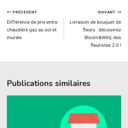
Navigation
PRÉCÉDENT
SUIVANT
de
Différence de prix entre
Livraison de bouquet de
chaudière gaz au sol et
fleurs : découvrez
l’article
murale
Bloom&Wild, des
fleuristes 2.0 !
Publications similaires