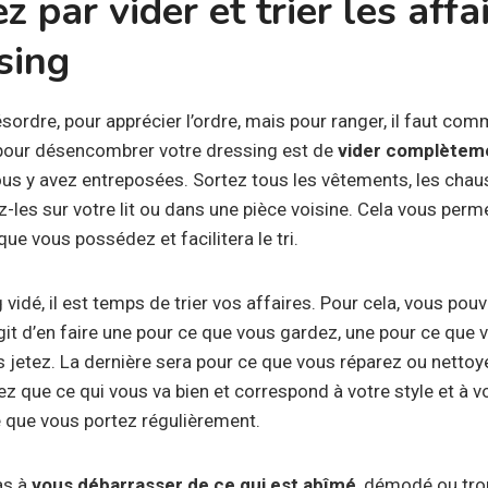
par vider et trier les affa
sing
désordre, pour apprécier l’ordre, mais pour ranger, il faut co
e pour désencombrer votre dressing est de
vider complètem
vous y avez entreposées. Sortez tous les vêtements, les chau
les sur votre lit ou dans une pièce voisine. Cela vous perme
ue vous possédez et facilitera le tri.
vidé, il est temps de trier vos affaires. Pour cela, vous pouv
’agit d’en faire une pour ce que vous gardez, une pour ce qu
s jetez. La dernière sera pour ce que vous réparez ou netto
 que ce qui vous va bien et correspond à votre style et à v
 que vous portez régulièrement.
as à
vous débarrasser de ce qui est abîmé
, démodé ou trop