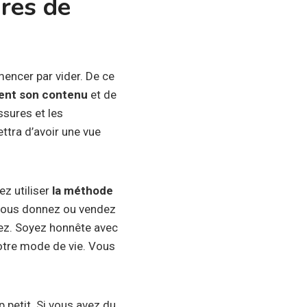
ires de
mmencer par vider. De ce
ent son contenu
et de
ssures et les
ttra d’avoir une vue
ez utiliser
la méthode
e vous donnez ou vendez
yez. Soyez honnête avec
otre mode de vie. Vous
 petit. Si vous avez du