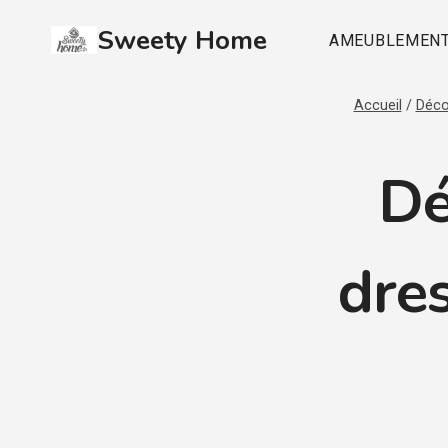
Aller
Sweety Home
au
AMEUBLEMEN
contenu
Accueil
/
Déco
Dé
dres