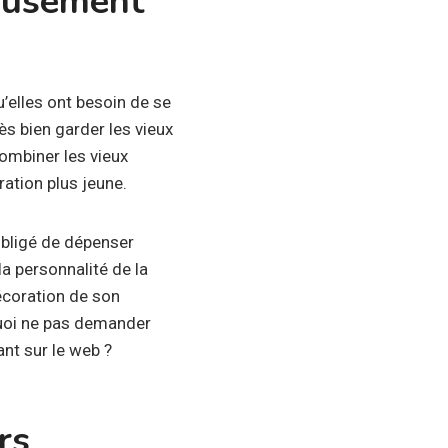
eusement
’elles ont besoin de se
rès bien garder les vieux
combiner les vieux
ation plus jeune.
obligé de dépenser
a personnalité de la
décoration de son
rquoi ne pas demander
nt sur le web ?
rs