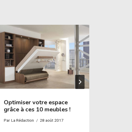
Optimiser votre espace
Idée de
grâce à ces 10 meubles !
pour un
Par
La Rédaction
28 août 2017
Par
La Réda