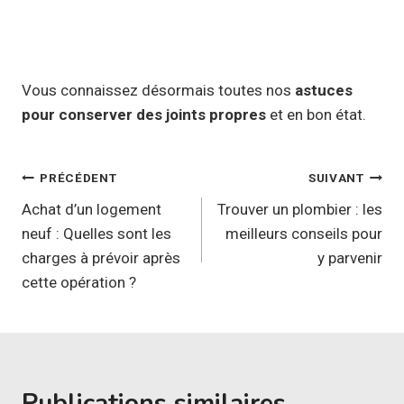
Vous connaissez désormais toutes nos
astuces
pour conserver des joints propres
et en bon état.
Navigation
PRÉCÉDENT
SUIVANT
de
Achat d’un logement
Trouver un plombier : les
neuf : Quelles sont les
meilleurs conseils pour
l’article
charges à prévoir après
y parvenir
cette opération ?
Publications similaires