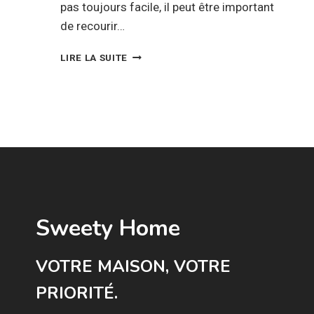
pas toujours facile, il peut être important
de recourir…
HOME
LIRE LA SUITE
STAGING,
UN
PEU
DE
DÉCO
POUR
VENDRE
VOTRE
BIEN
IMMOBILIER
Sweety Home
VOTRE MAISON, VOTRE
PRIORITÉ.