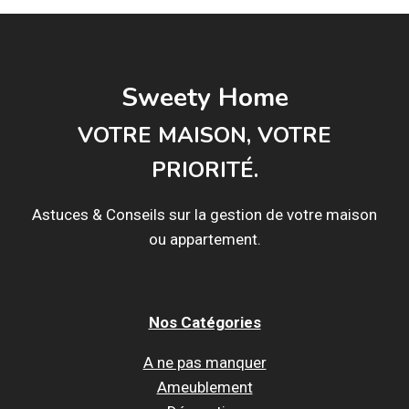
ANCIENNE
:
CE
QU’IL
FAUT
Sweety Home
SAVOIR
VOTRE MAISON, VOTRE
PRIORITÉ.
Astuces & Conseils sur la gestion de votre maison
ou appartement.
Nos Catégories
A ne pas manquer
Ameublement