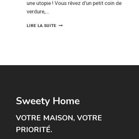
une utopie ! Vous rêvez d’un petit coin de
verdure,…
CULTIVER
LIRE LA SUITE
SON
POTAGER
D’APPARTEMENT
:
LES
CONSEILS
DE
ZADIG
Sweety Home
VOTRE MAISON, VOTRE
PRIORITÉ.