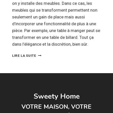
on y installe des meubles. Dans ce cas, les
meubles qui se transforment permettent non
seulement un gain de place mais aussi
d’incorporer une fonctionnalité de plus à une
pièce. Par exemple, une table à manger peut se
transformer en une table de billard. Tout ça
dans l’élégance et la discrétion, bien sûr.
LES
LIRE LA SUITE
MEUBLES
MODULABLES
:
PARFAITS
POUR
LES
PETITS
Sweety Home
ESPACES
!
VOTRE MAISON, VOTRE