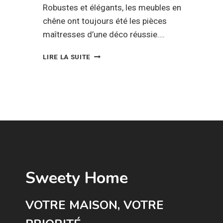
Robustes et élégants, les meubles en
chêne ont toujours été les pièces
maîtresses d’une déco réussie….
ASSOCIATION
LIRE LA SUITE
DÉCO
:
COUPLER
LE
STYLE
RUSTIQUE
DES
MEUBLES
EN
CHÊNE
AVEC
Sweety Home
DES
COULEURS
MODERNES
VOTRE MAISON, VOTRE