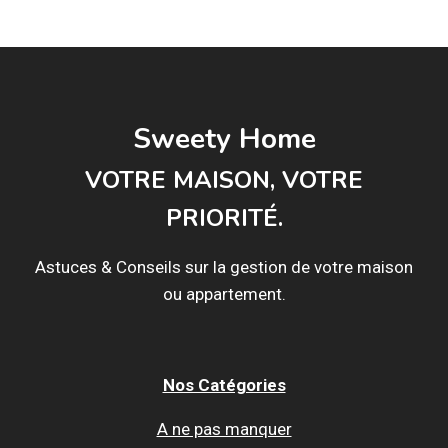
LE
RECYCLAGE
CRÉATIF
AVEC
LA
LAMPE
Sweety Home
EN
BOIS
VOTRE MAISON, VOTRE
FLOTTÉ
PRIORITÉ.
Astuces & Conseils sur la gestion de votre maison
ou appartement.
Nos Catégories
A ne pas manquer