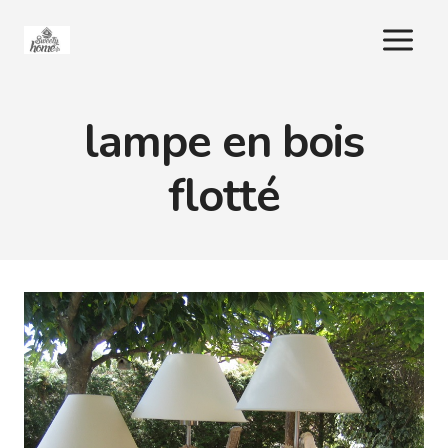
Aller
au
contenu
lampe en bois
flotté