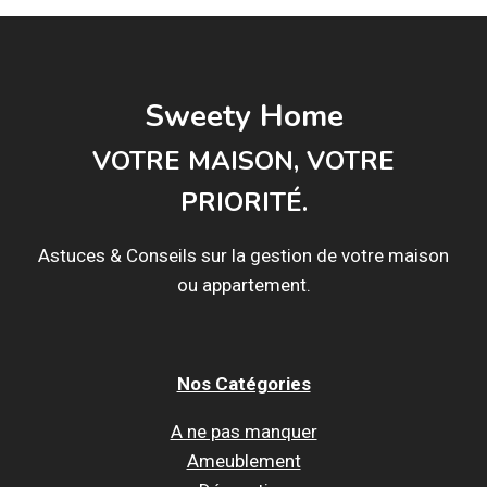
CHOISIR
ENTRE
LES
FONTAINES
DE
Sweety Home
JARDIN
!
VOTRE MAISON, VOTRE
PRIORITÉ.
Astuces & Conseils sur la gestion de votre maison
ou appartement.
Nos Catégories
A ne pas manquer
Ameublement