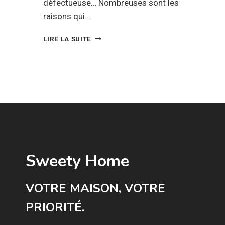
défectueuse… Nombreuses sont les
raisons qui…
TOUT
LIRE LA SUITE
SAVOIR
SUR
LE
CHANGEMENT
DE
SERRURE
Sweety Home
VOTRE MAISON, VOTRE
PRIORITÉ.