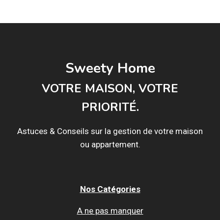
MAISON
ET
TRAVAUX,
LE
RENDEZ-
VOUS
Sweety Home
DES
PASSIONNÉS
VOTRE MAISON, VOTRE
PRIORITÉ.
Astuces & Conseils sur la gestion de votre maison
ou appartement.
Nos Catégories
A ne pas manquer